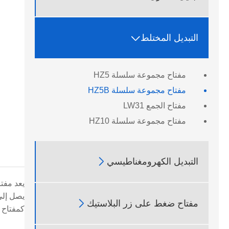

التبديل المختلط
مفتاح مجموعة سلسلة HZ5
مفتاح مجموعة سلسلة HZ5B
مفتاح الجمع LW31
مفتاح مجموعة سلسلة HZ10

التبديل الكهرومغناطيسي
يصل إلى 380 فولت، وتستخدم لبدء تشغيل المحرك وإيقافه وعكس اتجاهه

مفتاح ضغط على زر البلاستيك
كمفتاح ل