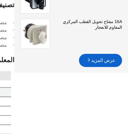
تصني
16A مفتاح تحويل القطب المركزي
· مصنفة ح
المقاوم للانفجار
· مصنفة
· مصنفة حسب 
· مصنفة
المعلم
عرض المزيد