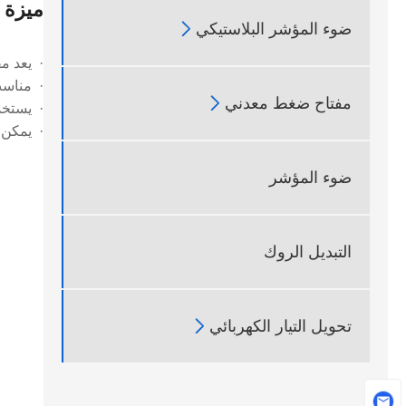
ميزة ا

ضوء المؤشر البلاستيكي
· يعد مفتاح ال
· مناسب لدوائر ال

مفتاح ضغط معدني
· يستخد
· يمكن ا
ضوء المؤشر
التبديل الروك

تحويل التيار الكهربائي