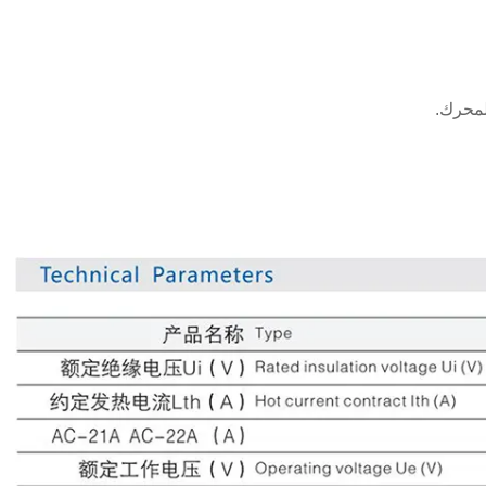
لمحرك.