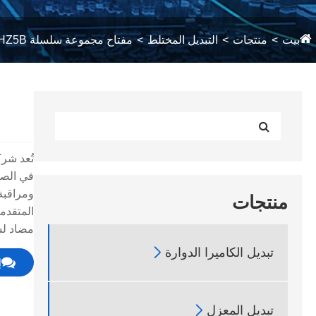
بيت
منتجات
التبديل المختلط
مفتاح مجموعة سلسلة HZ5B
في الصنا
ومراقبة
منتجات
مضاد لس

تبديل الكاميرا الدوارة
إ

تبديل المعزل