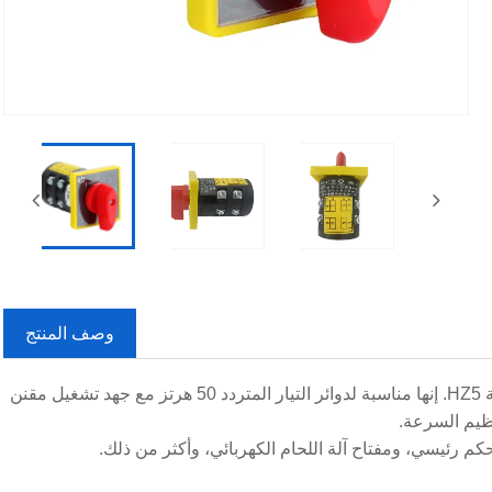
وصف المنتج
يعد مفتاح الكاميرا الدوارة المختلط بثلاثة أوضاع 10A نسخة محسنة من سلسلة HZ5. إنها مناسبة لدوائر التيار المتردد 50 هرتز مع جهد تشغيل مقنن
كم رئيسي، ومفتاح آلة اللحام الكهربائي، وأكثر من ذلك.