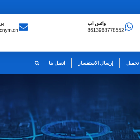
واتس اب
بر
cnym.cn
8613968778552
تحميل
إرسال الاستفسار
اتصل بنا