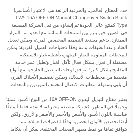
حدد المفتاح العالمي، والحرفية الرائعة هي الاعتبار الأساسي!
LW5 16A OFF-ON Manual Changeover Switch Black
Type كمنتج عالي الجودة تم إنشاؤه من قبل الشركة المصنعة
في الصين، فهو يبرز بين المنتجات المماثلة مع العديد من المزايا
الممتازة. يدعم مصنعنا التصميم المخصص المرن، ويمكن تعديل
العتاد وعدد الطبقات بدقة وفقًا لاحتياجات العميل الفردية؛ يمكن
للمحطات المقاومة للغبار المجهزة بأغطية غبار بلاستيكية
مستقلة أن تعزل بشكل فعال تآكل الغبار وتطيل عمر خدمة
المفاتيح بشكل كبير؛ تتوافق لوحات التوصيل الخارجية مع أنواع
متعددة من مخططات الأسلاك، ويمكن لتصميم الأسلاك المرن
أن يلبي بسهولة متطلبات الاتصال لمختلف الموردين والمعدات.
يعتبر مفتاح التبديل اليدوي 16A OFF-ON من النوع الأسود عمليًا
وجميلًا في المظهر. كشركة مصنعة محترفة، لا نقدم فقط أنماطًا
قياسية باللون الأسود والأبيض والأحمر والأصفر والأزرق، ولكن
أيضًا نخصص الألوان الحصرية وفقًا لتفضيلات العملاء، مما
يتوافق تمامًا مع نمط مظهر المعدات المختلفة. يمكن أن يتكامل