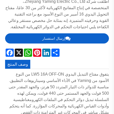
أطلقت شركة Zhejiang Yaming Electric Co., Ltd.،
المتخصصة في إنتاج المفاتيح الكهربائية لأكثر من 30 عامًا، مفتاح
التحويل اليدوي 16 أمبير من النوع الأسود مع براعته التقنية
القوية وحرفيته المتميزة. إنه بمثابة حل مخصص مستقر وعالي
الكفاءة يلبي احتياجات التحكم في الدوائر الكهربائية المختلفة.
إرسال استفسار
acebook
WhatsApp
X
Pinterest
LinkedIn
Share
وصف المنتج
يتفوق مفتاح التبديل اليدوي LW5 16A OFF-ON من النوع
الأسود من Yaming في الأداء الأساسي وسيناريوهات التطبيق.
مناسبة للدوائر ذات التيار المتردد 50 هرتز، والجهد المقدر حتى
500 فولت والجهد المستمر حتى 440 فولت، ويمكن لهذه
السلسلة تبديل دوائر التحكم في الملفات الكهرومغناطيسية
وأدوات القياس الكهربائية والمحركات المؤازرة. كما أنه يتحكم
بشكل مباشر في المحركات غير المتزامنة ذات القفص