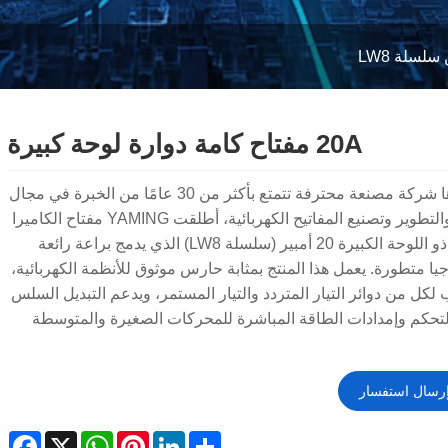
سلسلة LW8
20A مفتاح كامة دوارة لوحة كبيرة
باعتبارها شركة مصنعة محترفة تتمتع بأكثر من 30 عامًا من الخبرة في مجال
البحث والتطوير وتصنيع المفاتيح الكهربائية، أطلقت YAMING مفتاح الكاميرا
الدوارة ذو اللوحة الكبيرة 20 أمبير (سلسلة LW8) الذي يدمج براعة رائعة
يا متطورة. يعمل هذا المنتج بمثابة حارس موثوق للأنظمة الكهربائية،
كل من دوائر التيار المتردد والتيار المستمر، ويدعم التبديل السلس
التحكم وإمدادات الطاقة المباشرة للمحركات الصغيرة والمتوسطة
رسال استفسار
ebook
WhatsApp
X
Pinterest
LinkedIn
Share