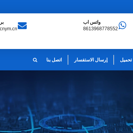
واتس اب
بر
cnym.cn
8613968778552
تحميل
إرسال الاستفسار
اتصل بنا