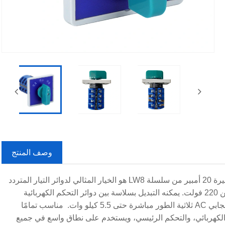
وصف المنتج
الوصي الموثوق به للأنظمة الكهربائية! يعد مفتاح الكاميرا الدوارة ذو اللوحة الكبيرة 20 أمبير من سلسلة LW8 هو الخيار المثالي لدوائر التيار المتردد
بتردد 50 هرتز بجهد أقل من 380 فولت ودوائر تيار مستمر بجهد كهربائي أقل من 220 فولت. يمكنه التبديل بسلاسة بين دوائر التحكم الكهربائية
وأدوات القياس، ويمكنه أيضًا تشغيل المحركات غير المتزامنة ذات القفص السنجابي AC ثلاثية الطور مباشرة حتى 5.5 كيلو وات. مناسب تمامًا
م الكهربائي، والتحكم الرئيسي، ويستخدم على نطاق واسع في جميع