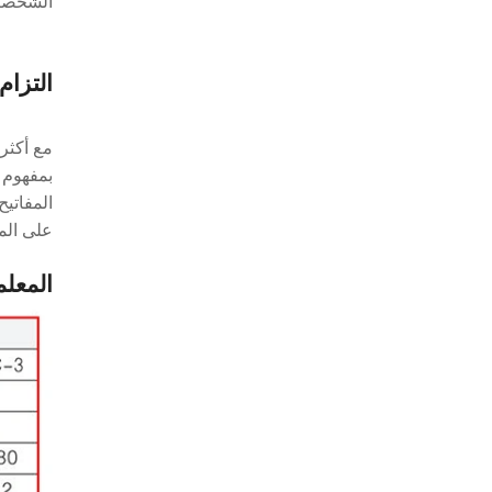
الشخصية
التزام 
بمفهوم ا
المفاتيح
على الم
المعلم