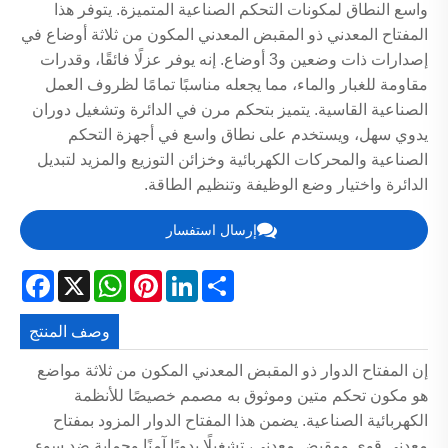
واسع النطاق لمكونات التحكم الصناعية المتميزة. يتوفر هذا
المفتاح المعدني ذو المقبض المعدني المكون من ثلاثة أوضاع في
إصدارات ذات وضعين و3 أوضاع. إنه يوفر عزلًا فائقًا، وقدرات
مقاومة للغبار والماء، مما يجعله مناسبًا تمامًا لظروف العمل
الصناعية القاسية. يتميز بتحكم مرن في الدائرة وتشغيل دوران
يدوي سهل، ويستخدم على نطاق واسع في أجهزة التحكم
الصناعية والمحركات الكهربائية وخزائن التوزيع والمزيد لتبديل
الدائرة واختيار وضع الوظيفة وتنظيم الطاقة.
إرسال استفسار
acebook
WhatsApp
X
Pinterest
LinkedIn
Share
وصف المنتج
إن المفتاح الدوار ذو المقبض المعدني المكون من ثلاثة مواضع
هو مكون تحكم متين وموثوق به مصمم خصيصًا للأنظمة
الكهربائية الصناعية. يضمن هذا المفتاح الدوار المزود بمفتاح
معدني قوي ومقبض معدني، تشغيلًا يدويًا آمنًا وحماية ضد سوء