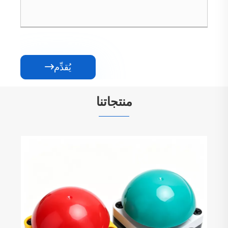
يُقدِّم

منتجاتنا