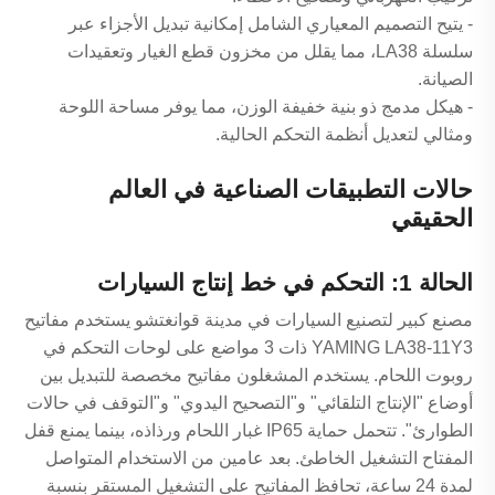
- يتيح التصميم المعياري الشامل إمكانية تبديل الأجزاء عبر
سلسلة LA38، مما يقلل من مخزون قطع الغيار وتعقيدات
الصيانة.
- هيكل مدمج ذو بنية خفيفة الوزن، مما يوفر مساحة اللوحة
ومثالي لتعديل أنظمة التحكم الحالية.
حالات التطبيقات الصناعية في العالم
الحقيقي
الحالة 1: التحكم في خط إنتاج السيارات
مصنع كبير لتصنيع السيارات في مدينة قوانغتشو يستخدم مفاتيح
YAMING LA38-11Y3 ذات 3 مواضع على لوحات التحكم في
روبوت اللحام. يستخدم المشغلون مفاتيح مخصصة للتبديل بين
أوضاع "الإنتاج التلقائي" و"التصحيح اليدوي" و"التوقف في حالات
الطوارئ". تتحمل حماية IP65 غبار اللحام ورذاذه، بينما يمنع قفل
المفتاح التشغيل الخاطئ. بعد عامين من الاستخدام المتواصل
لمدة 24 ساعة، تحافظ المفاتيح على التشغيل المستقر بنسبة