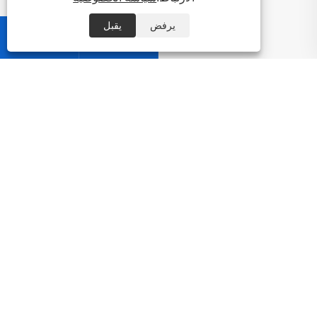
يرفض
يقبل


معلومات عنا
منتجات
اتصل بنا
تابعنا