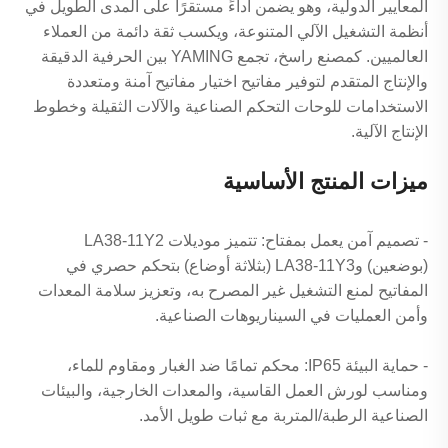
المعايير الدولية، وهو يضمن أداءً مستقرًا على المدى الطويل في
أنظمة التشغيل الآلي المتنوعة، ويكسب ثقة دائمة من العملاء
العالميين. كمصنع راسخ، تجمع YAMING بين الحرفية الدقيقة
والإنتاج المتقدم لتوفير مفاتيح اختيار مفاتيح آمنة ومتعددة
الاستخدامات للوحات التحكم الصناعية والآلات الثقيلة وخطوط
الإنتاج الآلية.
ميزات المنتج الأساسية
- تصميم آمن يعمل بمفتاح: تتميز موديلات LA38-11Y2
(بوضعين) وLA38-11Y3 (بثلاثة أوضاع) بتحكم حصري في
المفاتيح لمنع التشغيل غير المصرح به، وتعزيز سلامة المعدات
وأمن العمليات في السيناريوهات الصناعية.
- حماية البيئة IP65: محكم تمامًا ضد الغبار ومقاوم للماء،
ومناسب لورش العمل القاسية، والمعدات الخارجية، والبيئات
الصناعية الرطبة/المتربة مع ثبات طويل الأمد.